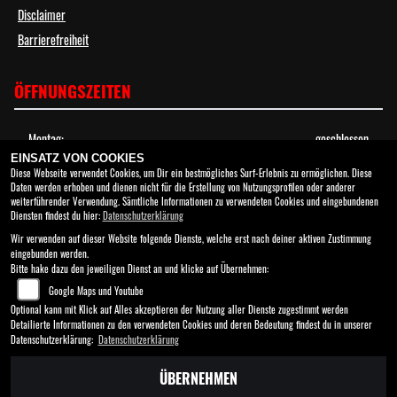
Disclaimer
Barrierefreiheit
ÖFFNUNGSZEITEN
Montag:
geschlossen
Dienstag:
08:30 - 17:00
EINSATZ VON COOKIES
Diese Webseite verwendet Cookies, um Dir ein bestmögliches Surf-Erlebnis zu ermöglichen. Diese
Mittwoch:
08:30 - 17:00
Daten werden erhoben und dienen nicht für die Erstellung von Nutzungsprofilen oder anderer
Donnerstag:
08:30 - 17:00
weiterführender Verwendung. Sämtliche Informationen zu verwendeten Cookies und eingebundenen
Freitag:
08:30 - 17:00
Diensten findest du hier:
Datenschutzerklärung
Samstag:
10:00 - 13:00
Wir verwenden auf dieser Website folgende Dienste, welche erst nach deiner aktiven Zustimmung
eingebunden werden.
Sonntag:
geschlossen
Bitte hake dazu den jeweiligen Dienst an und klicke auf Übernehmen:
Wir sind Telefonisch rund um die Uhr für Euch erreichbar. Jay unser KI-
Google Maps und Youtube
Assistent freut sich auf Euren Anruf. Wir rufen schnellstmöglich zurück.
Optional kann mit Klick auf Alles akzeptieren der Nutzung aller Dienste zugestimmt werden
Detailierte Informationen zu den verwendeten Cookies und deren Bedeutung findest du in unserer
Datenschutzerklärung:
Datenschutzerklärung
ÜBERNEHMEN