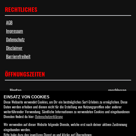
RECHTLICHES
AGB
Impressum
Datenschutz
Disclaimer
Barrierefreiheit
ÖFFNUNGSZEITEN
Montag:
geschlossen
Dienstag:
08:30 - 17:00
EINSATZ VON COOKIES
Diese Webseite verwendet Cookies, um Dir ein bestmögliches Surf-Erlebnis zu ermöglichen. Diese
Mittwoch:
08:30 - 17:00
Daten werden erhoben und dienen nicht für die Erstellung von Nutzungsprofilen oder anderer
Donnerstag:
08:30 - 17:00
weiterführender Verwendung. Sämtliche Informationen zu verwendeten Cookies und eingebundenen
Freitag:
08:30 - 17:00
Diensten findest du hier:
Datenschutzerklärung
Samstag:
10:00 - 13:00
Wir verwenden auf dieser Website folgende Dienste, welche erst nach deiner aktiven Zustimmung
eingebunden werden.
Sonntag:
geschlossen
Bitte hake dazu den jeweiligen Dienst an und klicke auf Übernehmen: