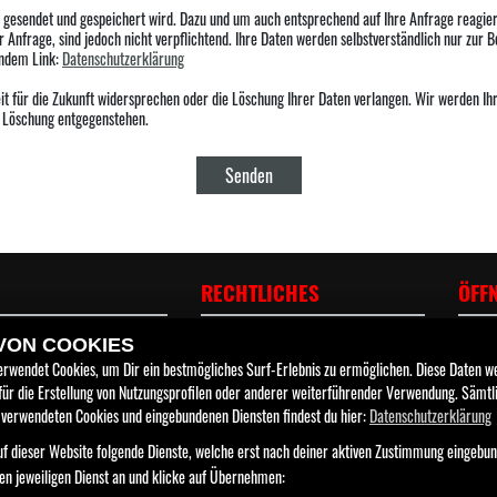
s gesendet und gespeichert wird. Dazu und um auch entsprechend auf Ihre Anfrage reagie
 Anfrage, sind jedoch nicht verpflichtend. Ihre Daten werden selbstverständlich nur zur 
endem Link:
Datenschutzerklärung
 für die Zukunft widersprechen oder die Löschung Ihrer Daten verlangen. Wir werden Ihre
r Löschung entgegenstehen.
Senden
RECHTLICHES
ÖFF
men
AGB
 VON COOKIES
Mon
euge
erwendet Cookies, um Dir ein bestmögliches Surf-Erlebnis zu ermöglichen. Diese Daten 
Impressum
fahrzeuge
Die
 für die Erstellung von Nutzungsprofilen oder anderer weiterführender Verwendung. Sämtl
Mit
Datenschutz
 verwendeten Cookies und eingebundenen Diensten findest du hier:
Datenschutzerklärung
Don
Disclaimer
Fre
f dieser Website folgende Dienste, welche erst nach deiner aktiven Zustimmung eingebu
Barrierefreiheit
Sam
den jeweiligen Dienst an und klicke auf Übernehmen: