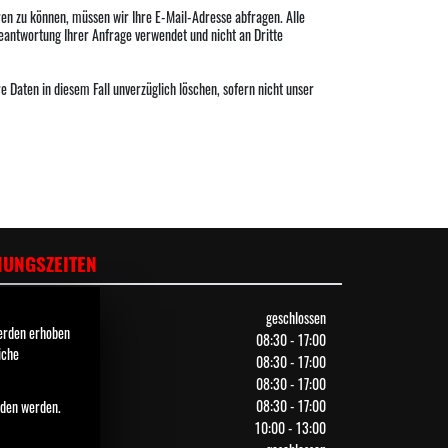
ren zu können, müssen wir Ihre E-Mail-Adresse abfragen. Alle
Beantwortung Ihrer Anfrage verwendet und nicht an Dritte
 Daten in diesem Fall unverzüglich löschen, sofern nicht unser
NUNGSZEITEN
tag:
geschlossen
werden erhoben
nstag:
08:30 - 17:00
iche
twoch:
08:30 - 17:00
nerstag:
08:30 - 17:00
itag:
08:30 - 17:00
nden werden.
stag:
10:00 - 13:00