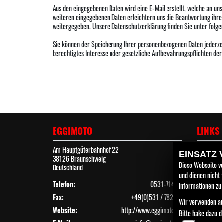
Aus den eingegebenen Daten wird eine E-Mail erstellt, welche an un
weiteren eingegebenen Daten erleichtern uns die Beantwortung ihrer
weitergegeben. Unsere Datenschutzerklärung finden Sie unter folg
Sie können der Speicherung Ihrer personenbezogenen Daten jederzeit
berechtigtes Interesse oder gesetzliche Aufbewahrungspflichten de
EGGIMOTO
LINKS
Am Hauptgüterbahnhof 22
Unterneh
EINSATZ
38126 Braunschweig
Neufahrz
Diese Webseite v
Deutschland
Gebraucht
und dienen nicht
Service
Telefon:
0531-71448
Informationen zu
Fax:
+49(0)531 / 782 08
Wir verwenden au
Website:
http://www.eggimoto.de
Bitte hake dazu 