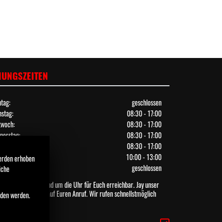
NUNGSZEITEN
tag:
geschlossen
nstag:
08:30 - 17:00
twoch:
08:30 - 17:00
nerstag:
08:30 - 17:00
itag:
08:30 - 17:00
stag:
10:00 - 13:00
werden erhoben
ntag:
geschlossen
iche
 sind Telefonisch rund um die Uhr für Euch erreichbar. Jay unser
Assistent freut sich auf Euren Anruf. Wir rufen schnellstmöglich
nden werden.
ück.