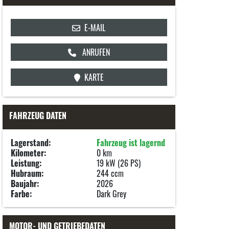
E-MAIL
ANRUFEN
KARTE
FAHRZEUG DATEN
Lagerstand:
Fahrzeug ist lagernd
Kilometer:
0 km
Leistung:
19 kW (26 PS)
Hubraum:
244 ccm
Baujahr:
2026
Farbe:
Dark Grey
MOTOR- UND GETRIEBEDATEN