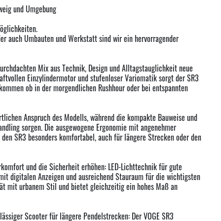
hweig und Umgebung
öglichkeiten.
der auch Umbauten und Werkstatt sind wir ein hervorragender
durchdachten Mix aus Technik, Design und Alltagstauglichkeit neue
ftvollen Einzylindermotor und stufenloser Variomatik sorgt der SR3
kommen ob in der morgendlichen Rushhour oder bei entspannten
ortlichen Anspruch des Modells, während die kompakte Bauweise und
 Handling sorgen. Die ausgewogene Ergonomie mit angenehmer
t den SR3 besonders komfortabel, auch für längere Strecken oder den
mfort und die Sicherheit erhöhen: LED-Lichttechnik für gute
 mit digitalen Anzeigen und ausreichend Stauraum für die wichtigsten
ät mit urbanem Stil und bietet gleichzeitig ein hohes Maß an
erlässiger Scooter für längere Pendelstrecken: Der VOGE SR3