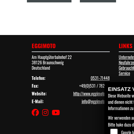
EGGIMOTO
LINKS
Am Hauptgüterbahnhof 22
Unterneh
38126 Braunschweig
Neufahrz
Deutschland
Gebraucht
Service
Telefon:
0531-71448
Fax:
+49(0)531 / 782 08
EINSATZ
Website:
http://www.eggimoto.de
Diese Webseite v
E-Mail:
info@eggimoto.de
und dienen nicht
Informationen zu
Wir verwenden au
Bitte hake dazu 
Google 