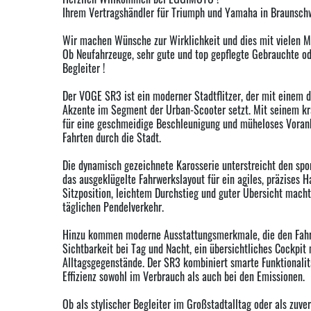
Ihrem Vertragshändler für Triumph und Yamaha in Braunsc
Wir machen Wünsche zur Wirklichkeit und dies mit vielen M
Ob Neufahrzeuge, sehr gute und top gepflegte Gebrauchte o
Begleiter !
Der VOGE SR3 ist ein moderner Stadtflitzer, der mit einem 
Akzente im Segment der Urban-Scooter setzt. Mit seinem kra
für eine geschmeidige Beschleunigung und müheloses Voran
Fahrten durch die Stadt.
Die dynamisch gezeichnete Karosserie unterstreicht den sp
das ausgeklügelte Fahrwerkslayout für ein agiles, präzises
Sitzposition, leichtem Durchstieg und guter Übersicht mach
täglichen Pendelverkehr.
Hinzu kommen moderne Ausstattungsmerkmale, die den Fahrko
Sichtbarkeit bei Tag und Nacht, ein übersichtliches Cockpit
Alltagsgegenstände. Der SR3 kombiniert smarte Funktionalit
Effizienz sowohl im Verbrauch als auch bei den Emissionen.
Ob als stylischer Begleiter im Großstadtalltag oder als zuv