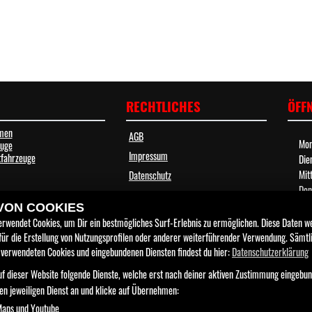
RECHTLICHES
ÖFF
men
AGB
Mon
euge
Impressum
fahrzeuge
Die
Mit
Datenschutz
Don
Disclaimer
Fre
 VON COOKIES
Barrierefreiheit
Sam
erwendet Cookies, um Dir ein bestmögliches Surf-Erlebnis zu ermöglichen. Diese Daten 
Son
 für die Erstellung von Nutzungsprofilen oder anderer weiterführender Verwendung. Sämtl
 verwendeten Cookies und eingebundenen Diensten findest du hier:
Datenschutzerklärung
Wir
KI-
f dieser Website folgende Dienste, welche erst nach deiner aktiven Zustimmung eingebu
zur
den jeweiligen Dienst an und klicke auf Übernehmen:
Maps und Youtube